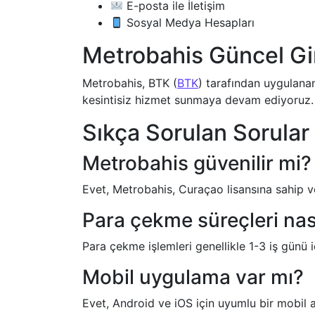
E-posta ile İletişim
Sosyal Medya Hesapları
Metrobahis Güncel Gir
Metrobahis, BTK (
BTK
) tarafından uygulanan 
kesintisiz hizmet sunmaya devam ediyoruz.
Sıkça Sorulan Sorular
Metrobahis güvenilir mi?
Evet, Metrobahis, Curaçao lisansına sahip v
Para çekme süreçleri nası
Para çekme işlemleri genellikle 1-3 iş günü 
Mobil uygulama var mı?
Evet, Android ve iOS için uyumlu bir mobil 