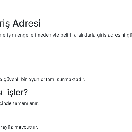
iş Adresi
erişim engelleri nedeniyle belirli aralıklarla giriş adresini 
e güvenli bir oyun ortamı sunmaktadır.
l işler?
içinde tamamlanır.
arayüz mevcuttur.