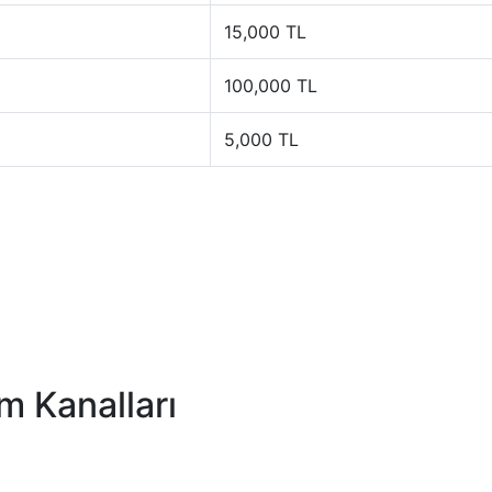
15,000 TL
100,000 TL
5,000 TL
im Kanalları