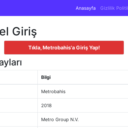
Anasayfa
Gizlilik Polit
l Giriş
Tıkla, Metrobahis'a Giriş Yap!
ayları
Bilgi
Metrobahis
2018
Metro Group N.V.