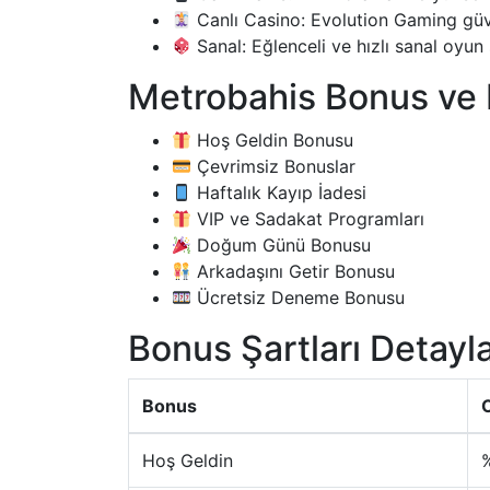
Canlı Casino: Evolution Gaming gü
Sanal: Eğlenceli ve hızlı sanal oyun
Metrobahis Bonus ve 
Hoş Geldin Bonusu
Çevrimsiz Bonuslar
Haftalık Kayıp İadesi
VIP ve Sadakat Programları
Doğum Günü Bonusu
Arkadaşını Getir Bonusu
Ücretsiz Deneme Bonusu
Bonus Şartları Detayla
Bonus
Hoş Geldin