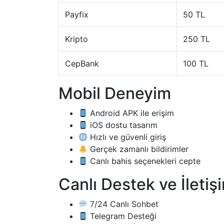
Payfix
50 TL
Kripto
250 TL
CepBank
100 TL
Mobil Deneyim
Android APK ile erişim
iOS dostu tasarım
Hızlı ve güvenli giriş
Gerçek zamanlı bildirimler
Canlı bahis seçenekleri cepte
Canlı Destek ve İletiş
7/24 Canlı Sohbet
Telegram Desteği