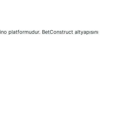
ino platformudur. BetConstruct altyapısını