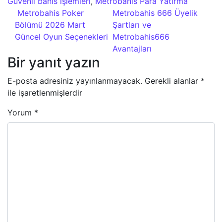
Güvenli bahis işlemleri
,
Metrobahis Para Yatırma
Yazı dolaşımı
Metrobahis Poker
Metrobahis 666 Üyelik
Bölümü 2026 Mart
Şartları ve
Güncel Oyun Seçenekleri
Metrobahis666
Avantajları
Bir yanıt yazın
E-posta adresiniz yayınlanmayacak.
Gerekli alanlar
*
ile işaretlenmişlerdir
Yorum
*