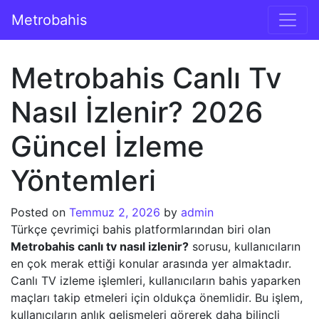
İçeriğe geç
Metrobahis
Ana gezinti
Metrobahis Canlı Tv
Nasıl İzlenir? 2026
Güncel İzleme
Yöntemleri
Posted on
Temmuz 2, 2026
by
admin
Türkçe çevrimiçi bahis platformlarından biri olan
Metrobahis canlı tv nasıl izlenir?
sorusu, kullanıcıların
en çok merak ettiği konular arasında yer almaktadır.
Canlı TV izleme işlemleri, kullanıcıların bahis yaparken
maçları takip etmeleri için oldukça önemlidir. Bu işlem,
kullanıcıların anlık gelişmeleri görerek daha bilinçli