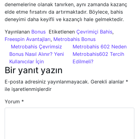
denemelerine olanak tanırken, aynı zamanda kazanç
elde etme fırsatını da artırmaktadır. Böylece, bahis
deneyimi daha keyifli ve kazançlı hale gelmektedir.
Yayınlanan
Bonus
Etiketlenen
Çevrimiçi Bahis
,
Freespin Avantajları
,
Metrobahis Bonus
Yazı dolaşımı
Metrobahis Çevrimsiz
Metrobahis 602 Neden
Bonus Nasıl Alınır? Yeni
Metrobahis602 Tercih
Kullanıcılar İçin
Edilmeli?
Bir yanıt yazın
E-posta adresiniz yayınlanmayacak.
Gerekli alanlar
*
ile işaretlenmişlerdir
Yorum
*