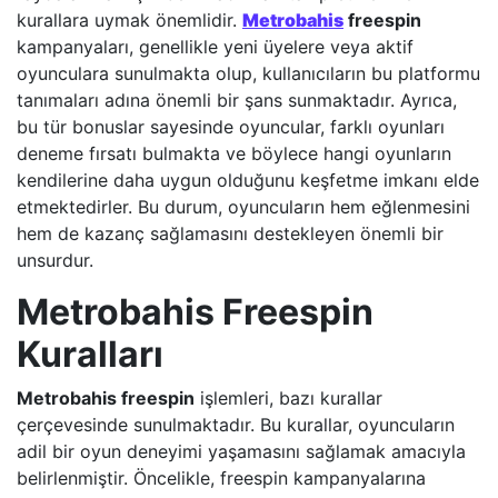
kurallara uymak önemlidir.
Metrobahis
freespin
kampanyaları, genellikle yeni üyelere veya aktif
oyunculara sunulmakta olup, kullanıcıların bu platformu
tanımaları adına önemli bir şans sunmaktadır. Ayrıca,
bu tür bonuslar sayesinde oyuncular, farklı oyunları
deneme fırsatı bulmakta ve böylece hangi oyunların
kendilerine daha uygun olduğunu keşfetme imkanı elde
etmektedirler. Bu durum, oyuncuların hem eğlenmesini
hem de kazanç sağlamasını destekleyen önemli bir
unsurdur.
Metrobahis Freespin
Kuralları
Metrobahis freespin
işlemleri, bazı kurallar
çerçevesinde sunulmaktadır. Bu kurallar, oyuncuların
adil bir oyun deneyimi yaşamasını sağlamak amacıyla
belirlenmiştir. Öncelikle, freespin kampanyalarına