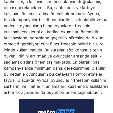
katılmak için kullanıcıların hesaplarının doğrulanmış
olması gerekmektedir. Bu, sahtekarlık ve kötüye
kullanımı önlemek adına önemli bir adımdır. Ayrıca,
bazı kampanyalar belirli oyunlar ile sınırlı olabilir ve bu
nedenle oyuncuların hangi oyunlarda freespin
kullanabileceklerini dikkatlice okumaları önemlidir.
Kullanıcıların, bonusların geçerlilik süresine de dikkat
etmeleri gerekiyor; çünkü her freespin belirli bir süre
içinde kullanılmalıdır. Bu kurallar, söz konusu sitenin
güvenilirliğini artırmak ve oyuncular arasında eşitlik
sağlamak adına önem taşımaktadır. Ek olarak, bazı
kampanyalarda minimum bahis gereksinimleri olabilir;
bu nedenle oyuncuların bu detayları kontrol etmeleri
faydalı olacaktır. Ayrıca, oyuncuların freespin kullanım
şartlarını ve limitlerini anlamaları, kazanma olasılıklarını
artırmak açısından da büyük bir önem taşımaktadır.