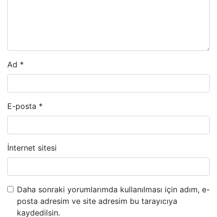
Ad
*
E-posta
*
İnternet sitesi
Daha sonraki yorumlarımda kullanılması için adım, e-
posta adresim ve site adresim bu tarayıcıya
kaydedilsin.