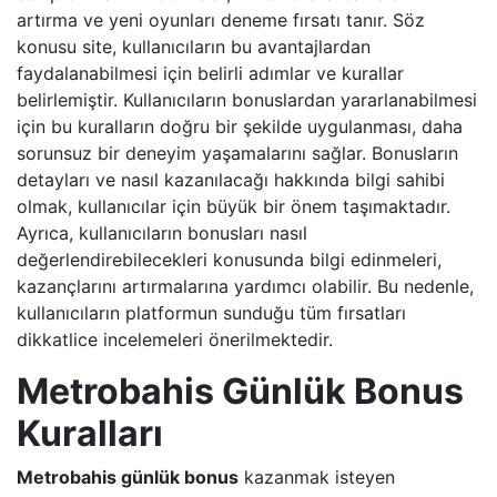
artırma ve yeni oyunları deneme fırsatı tanır. Söz
konusu site, kullanıcıların bu avantajlardan
faydalanabilmesi için belirli adımlar ve kurallar
belirlemiştir. Kullanıcıların bonuslardan yararlanabilmesi
için bu kuralların doğru bir şekilde uygulanması, daha
sorunsuz bir deneyim yaşamalarını sağlar. Bonusların
detayları ve nasıl kazanılacağı hakkında bilgi sahibi
olmak, kullanıcılar için büyük bir önem taşımaktadır.
Ayrıca, kullanıcıların bonusları nasıl
değerlendirebilecekleri konusunda bilgi edinmeleri,
kazançlarını artırmalarına yardımcı olabilir. Bu nedenle,
kullanıcıların platformun sunduğu tüm fırsatları
dikkatlice incelemeleri önerilmektedir.
Metrobahis Günlük Bonus
Kuralları
Metrobahis günlük bonus
kazanmak isteyen