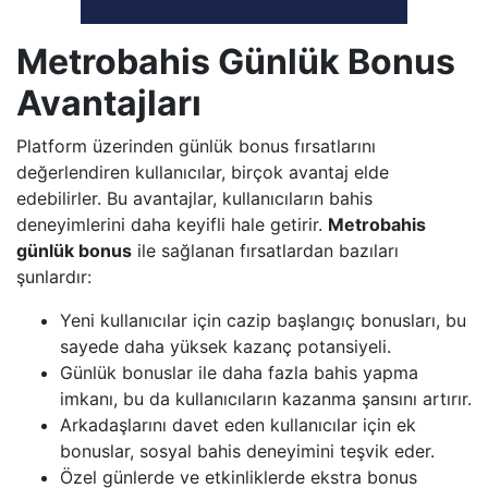
Metrobahis Günlük Bonus
Avantajları
Platform üzerinden günlük bonus fırsatlarını
değerlendiren kullanıcılar, birçok avantaj elde
edebilirler. Bu avantajlar, kullanıcıların bahis
deneyimlerini daha keyifli hale getirir.
Metrobahis
günlük bonus
ile sağlanan fırsatlardan bazıları
şunlardır:
Yeni kullanıcılar için cazip başlangıç bonusları, bu
sayede daha yüksek kazanç potansiyeli.
Günlük bonuslar ile daha fazla bahis yapma
imkanı, bu da kullanıcıların kazanma şansını artırır.
Arkadaşlarını davet eden kullanıcılar için ek
bonuslar, sosyal bahis deneyimini teşvik eder.
Özel günlerde ve etkinliklerde ekstra bonus