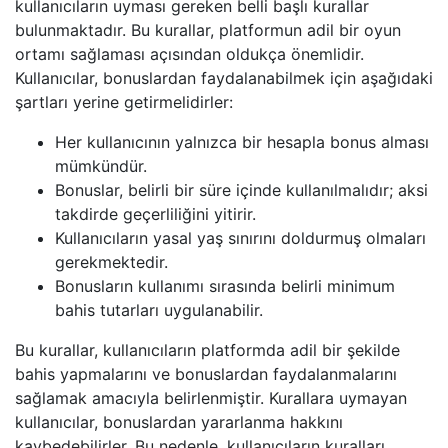
kullanıcıların uyması gereken belli başlı kurallar
bulunmaktadır. Bu kurallar, platformun adil bir oyun
ortamı sağlaması açısından oldukça önemlidir.
Kullanıcılar, bonuslardan faydalanabilmek için aşağıdaki
şartları yerine getirmelidirler:
Her kullanıcının yalnızca bir hesapla bonus alması
mümkündür.
Bonuslar, belirli bir süre içinde kullanılmalıdır; aksi
takdirde geçerliliğini yitirir.
Kullanıcıların yasal yaş sınırını doldurmuş olmaları
gerekmektedir.
Bonusların kullanımı sırasında belirli minimum
bahis tutarları uygulanabilir.
Bu kurallar, kullanıcıların platformda adil bir şekilde
bahis yapmalarını ve bonuslardan faydalanmalarını
sağlamak amacıyla belirlenmiştir. Kurallara uymayan
kullanıcılar, bonuslardan yararlanma hakkını
kaybedebilirler. Bu nedenle, kullanıcıların kuralları