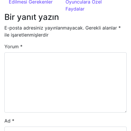
Edilmesi Gerekenler
Oyunculara Özel
Faydalar
Bir yanıt yazın
E-posta adresiniz yayınlanmayacak.
Gerekli alanlar
*
ile işaretlenmişlerdir
Yorum
*
Ad
*