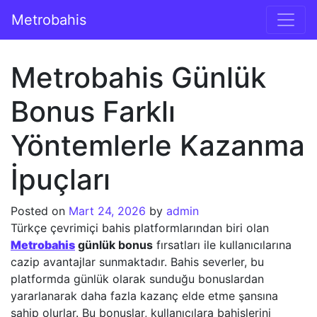
İçeriğe geç
Metrobahis
Ana gezinti
Metrobahis Günlük
Bonus Farklı
Yöntemlerle Kazanma
İpuçları
Posted on
Mart 24, 2026
by
admin
Türkçe çevrimiçi bahis platformlarından biri olan
Metrobahis
günlük bonus
fırsatları ile kullanıcılarına
cazip avantajlar sunmaktadır. Bahis severler, bu
platformda günlük olarak sunduğu bonuslardan
yararlanarak daha fazla kazanç elde etme şansına
sahip olurlar. Bu bonuslar, kullanıcılara bahislerini