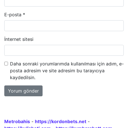
E-posta
*
İnternet sitesi
Daha sonraki yorumlarımda kullanılması için adım, e-
posta adresim ve site adresim bu tarayıcıya
kaydedilsin.
Metrobahis
-
https://kordonbets.net
-