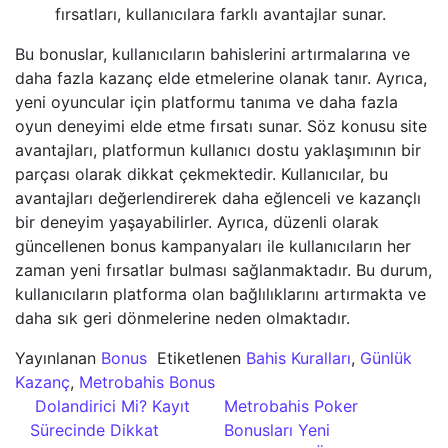
fırsatları, kullanıcılara farklı avantajlar sunar.
Bu bonuslar, kullanıcıların bahislerini artırmalarına ve
daha fazla kazanç elde etmelerine olanak tanır. Ayrıca,
yeni oyuncular için platformu tanıma ve daha fazla
oyun deneyimi elde etme fırsatı sunar. Söz konusu site
avantajları, platformun kullanıcı dostu yaklaşımının bir
parçası olarak dikkat çekmektedir. Kullanıcılar, bu
avantajları değerlendirerek daha eğlenceli ve kazançlı
bir deneyim yaşayabilirler. Ayrıca, düzenli olarak
güncellenen bonus kampanyaları ile kullanıcıların her
zaman yeni fırsatlar bulması sağlanmaktadır. Bu durum,
kullanıcıların platforma olan bağlılıklarını artırmakta ve
daha sık geri dönmelerine neden olmaktadır.
Yayınlanan
Bonus
Etiketlenen
Bahis Kuralları
,
Günlük
Kazanç
,
Metrobahis Bonus
Yazı dolaşımı
Dolandirici Mi? Kayıt
Metrobahis Poker
Sürecinde Dikkat
Bonusları Yeni