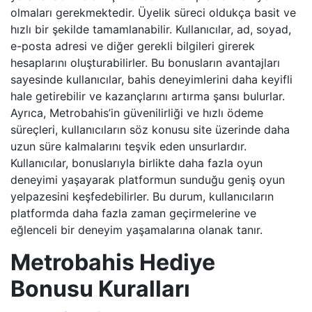
olmaları gerekmektedir. Üyelik süreci oldukça basit ve
hızlı bir şekilde tamamlanabilir. Kullanıcılar, ad, soyad,
e-posta adresi ve diğer gerekli bilgileri girerek
hesaplarını oluşturabilirler. Bu bonusların avantajları
sayesinde kullanıcılar, bahis deneyimlerini daha keyifli
hale getirebilir ve kazançlarını artırma şansı bulurlar.
Ayrıca, Metrobahis’in güvenilirliği ve hızlı ödeme
süreçleri, kullanıcıların söz konusu site üzerinde daha
uzun süre kalmalarını teşvik eden unsurlardır.
Kullanıcılar, bonuslarıyla birlikte daha fazla oyun
deneyimi yaşayarak platformun sunduğu geniş oyun
yelpazesini keşfedebilirler. Bu durum, kullanıcıların
platformda daha fazla zaman geçirmelerine ve
eğlenceli bir deneyim yaşamalarına olanak tanır.
Metrobahis Hediye
Bonusu Kuralları