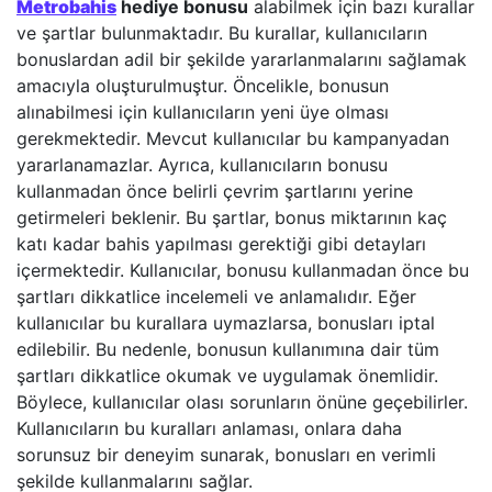
Metrobahis
hediye bonusu
alabilmek için bazı kurallar
ve şartlar bulunmaktadır. Bu kurallar, kullanıcıların
bonuslardan adil bir şekilde yararlanmalarını sağlamak
amacıyla oluşturulmuştur. Öncelikle, bonusun
alınabilmesi için kullanıcıların yeni üye olması
gerekmektedir. Mevcut kullanıcılar bu kampanyadan
yararlanamazlar. Ayrıca, kullanıcıların bonusu
kullanmadan önce belirli çevrim şartlarını yerine
getirmeleri beklenir. Bu şartlar, bonus miktarının kaç
katı kadar bahis yapılması gerektiği gibi detayları
içermektedir. Kullanıcılar, bonusu kullanmadan önce bu
şartları dikkatlice incelemeli ve anlamalıdır. Eğer
kullanıcılar bu kurallara uymazlarsa, bonusları iptal
edilebilir. Bu nedenle, bonusun kullanımına dair tüm
şartları dikkatlice okumak ve uygulamak önemlidir.
Böylece, kullanıcılar olası sorunların önüne geçebilirler.
Kullanıcıların bu kuralları anlaması, onlara daha
sorunsuz bir deneyim sunarak, bonusları en verimli
şekilde kullanmalarını sağlar.