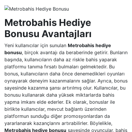
Metrobahis Hediye
Bonusu Avantajları
Yeni kullanıcılar için sunulan
Metrobahis hediye
bonusu
, birçok avantajı da beraberinde getirir. Bunların
başında, kullanıcıların daha az riskle bahis yaparak
platformu tanıma fırsatı bulmaları gelmektedir. Bu
bonus, kullanıcıların daha önce denemedikleri oyunları
oynayarak deneyim kazanmalarını sağlar. Ayrıca, bonus
sayesinde kazanma şansı artırılmış olur. Kullanıcılar, bu
bonusu kullanarak daha yüksek miktarlarda bahis
yapma imkanı elde ederler. Ek olarak, bonuslar ile
birlikte kullanıcılar, mevcut bağlantı üzerinden
platformun sunduğu diğer promosyonlardan da
yararlanarak kazançlarını artırabilirler. Böylelikle,
Metrobahis hediye bonusu
sayesinde oyuncular, bahis