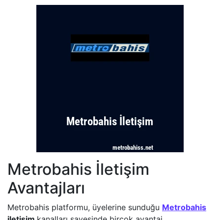
Metrobahis İletişim
Avantajları
Metrobahis platformu, üyelerine sunduğu
Metrobahis
iletişim
kanalları sayesinde birçok avantaj