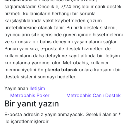
sağlamaktadır. Öncelikle, 7/24 erişilebilir canlı destek
hizmeti, kullanıcıların herhangi bir sorunla
karşılaştıklarında vakit kaybetmeden çözüm
üretebilmesine olanak tanır. Bu hızlı destek sistemi,
oyuncuların site içerisinde güven içinde hissetmelerini
ve sorunsuz bir bahis deneyimi yaşamalarını sağlar.
Bunun yanı sıra, e-posta ile destek hizmetleri de
kullanıcıların daha detaylı ve kayıt altında bir iletişim
kurmalarına yardımcı olur. Metrobahis, kullanıcı
memnuniyetini ön pla
nda tutara
k onlara kapsamlı bir
destek sistemi sunmayı hedefler.
Yayınlanan
İletişim
Yazı dolaşımı
Metrobahis Poker
Metrobahis Canlı Destek
Bir yanıt yazın
E-posta adresiniz yayınlanmayacak.
Gerekli alanlar
*
ile işaretlenmişlerdir