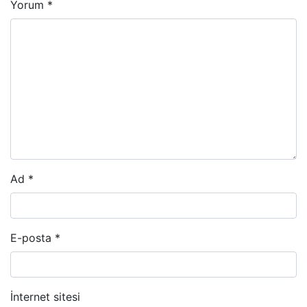
Yorum
*
Ad
*
E-posta
*
İnternet sitesi