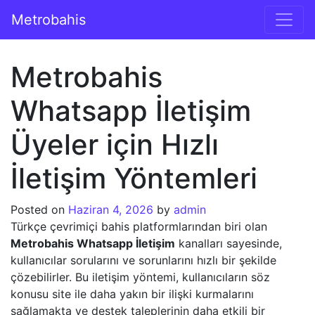
İçeriğe geç
Metrobahis
Ana gezinti
Metrobahis
Whatsapp İletişim
Üyeler için Hızlı
İletişim Yöntemleri
Posted on
Haziran 4, 2026
by
admin
Türkçe çevrimiçi bahis platformlarından biri olan
Metrobahis Whatsapp İletişim
kanalları sayesinde,
kullanıcılar sorularını ve sorunlarını hızlı bir şekilde
çözebilirler. Bu iletişim yöntemi, kullanıcıların söz
konusu site ile daha yakın bir ilişki kurmalarını
sağlamakta ve destek taleplerinin daha etkili bir