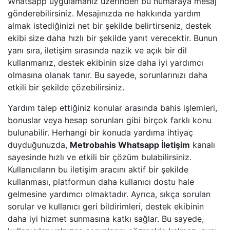
Whatsapp uygulamanız üzerinden bu numaraya mesaj
gönderebilirsiniz. Mesajınızda ne hakkında yardım
almak istediğinizi net bir şekilde belirtirseniz, destek
ekibi size daha hızlı bir şekilde yanıt verecektir. Bunun
yanı sıra, iletişim sırasında nazik ve açık bir dil
kullanmanız, destek ekibinin size daha iyi yardımcı
olmasına olanak tanır. Bu sayede, sorunlarınızı daha
etkili bir şekilde çözebilirsiniz.
Yardım talep ettiğiniz konular arasında bahis işlemleri,
bonuslar veya hesap sorunları gibi birçok farklı konu
bulunabilir. Herhangi bir konuda yardıma ihtiyaç
duyduğunuzda,
Metrobahis Whatsapp İletişim
kanalı
sayesinde hızlı ve etkili bir çözüm bulabilirsiniz.
Kullanıcıların bu iletişim aracını aktif bir şekilde
kullanması, platformun daha kullanıcı dostu hale
gelmesine yardımcı olmaktadır. Ayrıca, sıkça sorulan
sorular ve kullanıcı geri bildirimleri, destek ekibinin
daha iyi hizmet sunmasına katkı sağlar. Bu sayede,