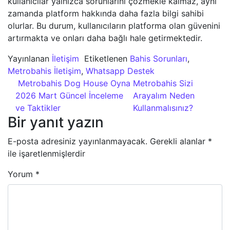
kullanıcılar yalnızca sorunlarını çözmekle kalmaz, aynı
zamanda platform hakkında daha fazla bilgi sahibi
olurlar. Bu durum, kullanıcıların platforma olan güvenini
artırmakta ve onları daha bağlı hale getirmektedir.
Yayınlanan
İletişim
Etiketlenen
Bahis Sorunları
,
Metrobahis İletişim
,
Whatsapp Destek
Yazı dolaşımı
Metrobahis Dog House Oyna
Metrobahis Sizi
2026 Mart Güncel İnceleme
Arayalım Neden
ve Taktikler
Kullanmalısınız?
Bir yanıt yazın
E-posta adresiniz yayınlanmayacak.
Gerekli alanlar
*
ile işaretlenmişlerdir
Yorum
*