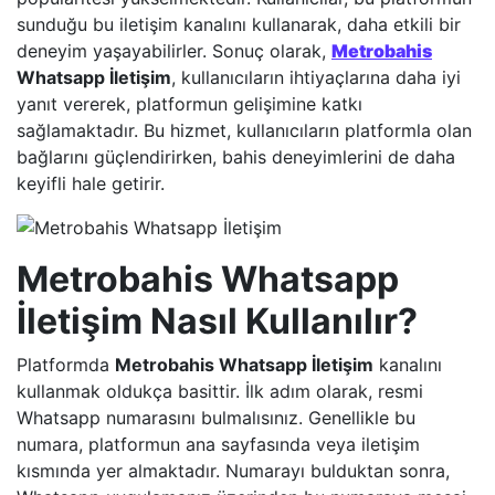
sunduğu bu iletişim kanalını kullanarak, daha etkili bir
deneyim yaşayabilirler. Sonuç olarak,
Metrobahis
Whatsapp İletişim
, kullanıcıların ihtiyaçlarına daha iyi
yanıt vererek, platformun gelişimine katkı
sağlamaktadır. Bu hizmet, kullanıcıların platformla olan
bağlarını güçlendirirken, bahis deneyimlerini de daha
keyifli hale getirir.
Metrobahis Whatsapp
İletişim Nasıl Kullanılır?
Platformda
Metrobahis Whatsapp İletişim
kanalını
kullanmak oldukça basittir. İlk adım olarak, resmi
Whatsapp numarasını bulmalısınız. Genellikle bu
numara, platformun ana sayfasında veya iletişim
kısmında yer almaktadır. Numarayı bulduktan sonra,