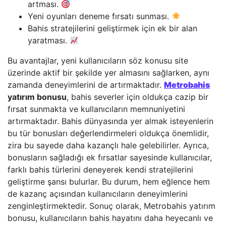
artması.
Yeni oyunları deneme fırsatı sunması.
Bahis stratejilerini geliştirmek için ek bir alan
yaratması.
Bu avantajlar, yeni kullanıcıların söz konusu site
üzerinde aktif bir şekilde yer almasını sağlarken, aynı
zamanda deneyimlerini de artırmaktadır.
Metrobahis
yatırım bonusu
, bahis severler için oldukça cazip bir
fırsat sunmakta ve kullanıcıların memnuniyetini
artırmaktadır. Bahis dünyasında yer almak isteyenlerin
bu tür bonusları değerlendirmeleri oldukça önemlidir,
zira bu sayede daha kazançlı hale gelebilirler. Ayrıca,
bonusların sağladığı ek fırsatlar sayesinde kullanıcılar,
farklı bahis türlerini deneyerek kendi stratejilerini
geliştirme şansı bulurlar. Bu durum, hem eğlence hem
de kazanç açısından kullanıcıların deneyimlerini
zenginleştirmektedir. Sonuç olarak, Metrobahis yatırım
bonusu, kullanıcıların bahis hayatını daha heyecanlı ve