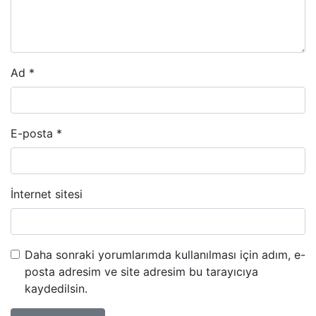
Ad
*
E-posta
*
İnternet sitesi
Daha sonraki yorumlarımda kullanılması için adım, e-
posta adresim ve site adresim bu tarayıcıya
kaydedilsin.