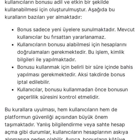
kullanıcıların bonusu adil ve etkin bir şekilde
kullanabilmesi için oluşturulmuştur. Aşağıda bu
kuralların bazıları yer almaktadır:
Bonus sadece yeni üyelere sunulmaktadır. Mevcut
kullanıcılar bu fırsattan yararlanamaz.
Kullanıcıların bonusu alabilmesi için hesaplarını
doğrulamaları gerekmektedir. Bu işlem, kimlik
bilgileri ile yapılmaktadır.
Bonusu kullanmak için belirli bir süre içinde bahis
yapılması gerekmektedir. Aksi takdirde bonus
iptal edilebilir.
Kullanıcılar, bonusu kullanmadan önce bonusun
geçerlilik süresini kontrol etmelidir.
Bu kurallara uyulması, hem kullanıcıların hem de
platformun güvenliği açısından büyük önem
taşımaktadır. Yanlış bilgilendirme veya sahte hesap
açma gibi durumlar, kullanıcıların hesaplarının askıya
alınmasına neden olabilir. Ayrıca, bonusların kötüye