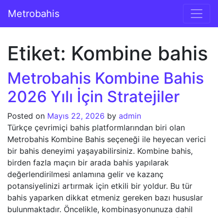
İçeriğe geç
Metrobahis
Ana gezinti
Etiket:
Kombine bahis
Metrobahis Kombine Bahis
2026 Yılı İçin Stratejiler
Posted on
Mayıs 22, 2026
by
admin
Türkçe çevrimiçi bahis platformlarından biri olan
Metrobahis Kombine Bahis seçeneği ile heyecan verici
bir bahis deneyimi yaşayabilirsiniz. Kombine bahis,
birden fazla maçın bir arada bahis yapılarak
değerlendirilmesi anlamına gelir ve kazanç
potansiyelinizi artırmak için etkili bir yoldur. Bu tür
bahis yaparken dikkat etmeniz gereken bazı hususlar
bulunmaktadır. Öncelikle, kombinasyonunuza dahil