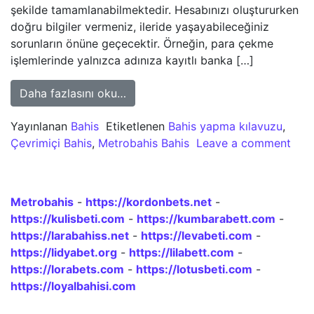
şekilde tamamlanabilmektedir. Hesabınızı oluştururken
doğru bilgiler vermeniz, ileride yaşayabileceğiniz
sorunların önüne geçecektir. Örneğin, para çekme
işlemlerinde yalnızca adınıza kayıtlı banka […]
from Metrobahis’da Nasıl Bahis Yapıl
Daha fazlasını oku…
Yayınlanan
Bahis
Etiketlenen
Bahis yapma kılavuzu
,
on M
Çevrimiçi Bahis
,
Metrobahis Bahis
Leave a comment
Metrobahis
-
https://kordonbets.net
-
https://kulisbeti.com
-
https://kumbarabett.com
-
https://larabahiss.net
-
https://levabeti.com
-
https://lidyabet.org
-
https://lilabett.com
-
https://lorabets.com
-
https://lotusbeti.com
-
https://loyalbahisi.com