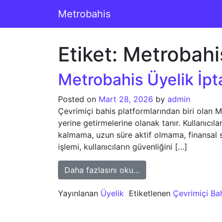
İçeriğe geç
Metrobahis
Ana gezinti
Etiket:
Metrobahis
Metrobahis Üyelik İpta
Posted on
Mart 28, 2026
by
admin
Çevrimiçi bahis platformlarından biri olan Met
yerine getirmelerine olanak tanır. Kullanıcı
kalmama, uzun süre aktif olmama, finansal
işlemi, kullanıcıların güvenliğini […]
from Metrobahis Üyelik
Daha fazlasını oku…
Yayınlanan
Üyelik
Etiketlenen
Çevrimiçi Ba