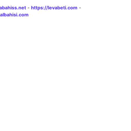
rabahiss.net
-
https://levabeti.com
-
yalbahisi.com