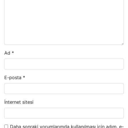
Ad
*
E-posta
*
İnternet sitesi
Daha sonraki yorumlarımda kullanılması için adım, e-