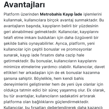
Avantajları
Platform üzerinden
Metrobahis Kayıp İade
işlemlerini
kullanmak, kullanıcılara birçok avantaj sunmaktadır. Bu
avantajların başında, kayıpların belirli bir yüzdesinin
geri alınabilmesi gelmektedir. Kullanıcılar, kayıplarını
telafi etme imkanı buldukları için daha özgüvenli bir
şekilde bahis oynayabilirler. Ayrıca, platform, yeni
kullanıcılar için çeşitli bonuslar ve promosyonlar
sunarak, kayıp iade fırsatını daha cazip hale
getirmektedir. Bu bonuslar, kullanıcıların kayıplarını
minimize etmelerine yardımcı olabilir. Kullanıcılar, davet
ettikleri her arkadaşları için de ek bonuslar kazanma
şansına sahiptir. Böylelikle, hem kendi bahis
deneyimlerini geliştirenler hem de yeni üye olanlar için
oldukça tatmin edici bir süreç yaşanmış olur. Ek olarak,
bu tür avantajlar, kullanıcıların sadakatini artırarak
platforma olan bağlılıklarını güçlendirmektedir.
Kullanıcılar, bu fırsatları değerlendirerek daha kazançlı