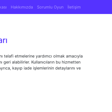
ikası
Hakkımızda
Sorumlu Oyun
İletişim
arı
rını telafi etmelerine yardımcı olmak amacıyla
 geri alabilirler. Kullanıcıların bu hizmetten
yrıca, kayıp iade işlemlerinin detaylarını ve
is Kayıp İade Yeni Üyeler İçin 2026 Fırsatları