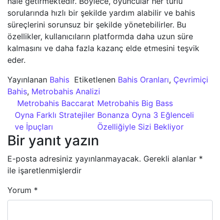
hale getirmektedir. Böylece, oyuncular her türlü
sorularında hızlı bir şekilde yardım alabilir ve bahis
süreçlerini sorunsuz bir şekilde yönetebilirler. Bu
özellikler, kullanıcıların platformda daha uzun süre
kalmasını ve daha fazla kazanç elde etmesini teşvik
eder.
Yayınlanan
Bahis
Etiketlenen
Bahis Oranları
,
Çevrimiçi
Bahis
,
Metrobahis Analizi
Yazı dolaşımı
Metrobahis Baccarat
Metrobahis Big Bass
Oyna Farklı Stratejiler
Bonanza Oyna 3 Eğlenceli
ve İpuçları
Özelliğiyle Sizi Bekliyor
Bir yanıt yazın
E-posta adresiniz yayınlanmayacak.
Gerekli alanlar
*
ile işaretlenmişlerdir
Yorum
*