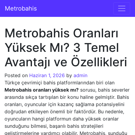
İçeriğe geç
Metrobahis
Ana gezinti
Metrobahis Oranları
Yüksek Mı? 3 Temel
Avantajı ve Özellikleri
Posted on
Haziran 1, 2026
by
admin
Türkçe çevrimiçi bahis platformlarından biri olan
Metrobahis oranları yüksek mı?
sorusu, bahis severler
arasında sıkça tartışılan bir konu haline gelmiştir. Bahis
oranları, oyuncular için kazanç sağlama potansiyelini
doğrudan etkileyen önemli bir faktördür. Bu nedenle,
oyuncuların hangi platformun daha yüksek oranlar
sunduğunu bilmesi, başarılı bahis stratejileri
geliştirmelerine yardımcı olabilir. Metrobahis, sunduğu