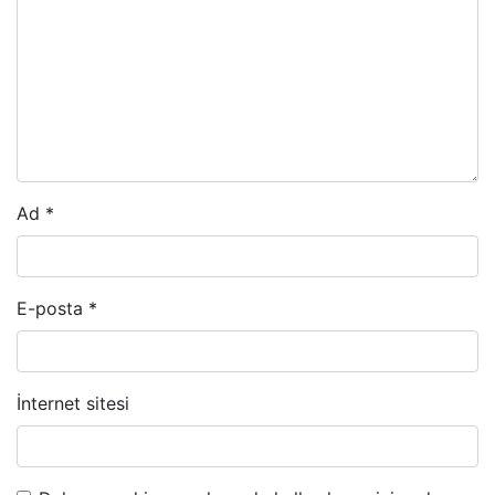
Ad
*
E-posta
*
İnternet sitesi